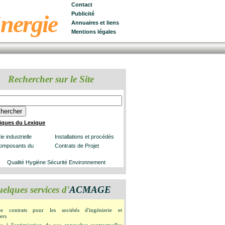
Contact
Energie
Publicité
Annuaires et liens
Mentions légales
Rechercher sur le Site
iques du Lexique
ie industrielle
Installations et procédés
composants du
Contrats de Projet
Qualité Hygiène Sécurité Environnement
elques services d'
ACMAGE
nce contrats pour les sociétés d'ingénierie et
ers