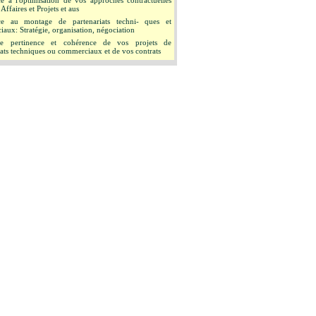
ce à l'optimisation de vos approches contractuelles
Affaires et Projets et aus
nce au montage de partenariats techni- ques et
aux: Stratégie, organisation, négociation
e pertinence et cohérence de vos projets de
iats techniques ou commerciaux et de vos contrats