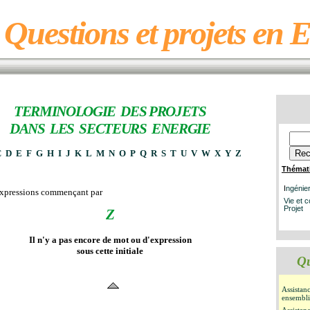
Questions et projets en 
TERMINOLOGIE DES PROJETS
DANS LES SECTEURS ENERGIE
C
D
E
F
G
H
I
J
K
L
M
N
O
P
Q
R
S
T
U
V
W
X
Y
Z
Thémat
I
ngénier
expressions commençant par
Vie et 
Projet
Z
Il n'y a pas encore de mot ou d'expression
sous cette initiale
Qu
Assista
ensembli