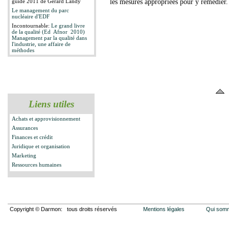
les mesures appropriées pour y remédier.
guide 2011 de Gérard Landy
Le management du parc
nucléaire d'EDF
Incontournable:
Le grand livre
de la qualité (Ed Afnor 2010)
Management par la qualité dans
l'industrie, une affaire de
méthodes
Liens utiles
Achats et approvisionnement
Assurances
Finances et crédit
Juridique et organisation
Marketing
Ressources humaines
Copyright © Darmon: tous droits réservés
Mentions légales
Qui som