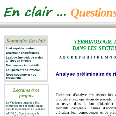
Questions
Sommaire En clair
TERMINOLOGIE 
DANS LES SECTE
L'art royal du contrat
Questions énergétiques
A
B
C
D
E
F
G
H
I
J
K
L
M
N
Lexique énergétique et des
affaires en énergie
Maintenance industrielle
Equipements ss Pression
Analyse préliminaire de
Notre structure et nos
prestations
Lectures à ce
Technique d’analyse des risques liés 
propos
produits et aux opérations de procédé, m
La Validation intégrée : Test,
en œuvre dans le but d’identifier 
commissioning et qualification
éléments dangereux (causes d’acciden
dans le management de la qualité
d’évaluer leur conséquences et de prév
AMDEC : Guide pratique
le