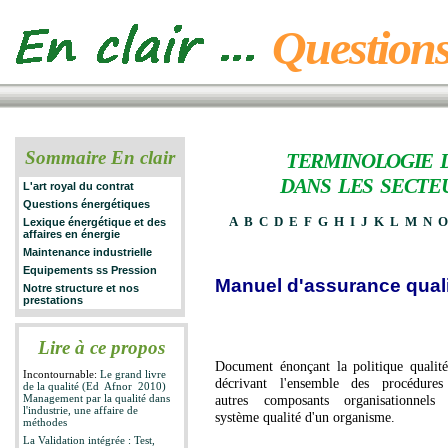
Questions
Sommaire En clair
TERMINOLOGIE 
DANS LES SECTE
L'art royal du contrat
Questions énergétiques
A
B
C
D
E
F
G
H
I
J
K
L
M
N
Lexique énergétique et des
affaires en énergie
Maintenance industrielle
Equipements ss Pression
Manuel d'assurance qual
Notre structure et nos
prestations
Lire à ce propos
Document énonçant la politique qualité
Incontournable:
Le grand livre
décrivant l'ensemble des procédures
de la qualité (Ed Afnor 2010)
Management par la qualité dans
autres composants organisationnels
l'industrie, une affaire de
système qualité d'un organisme.
méthodes
La Validation intégrée : Test,