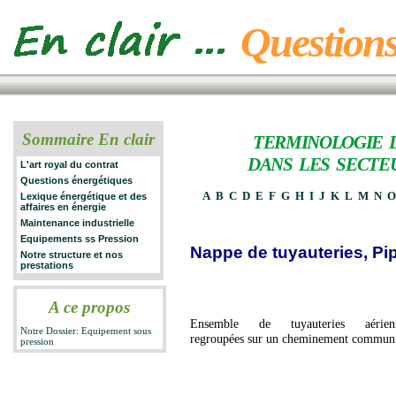
Questions
Sommaire En clair
TERMINOLOGIE 
DANS LES SECTE
L'art royal du contrat
Questions énergétiques
A
B
C
D
E
F
G
H
I
J
K
L
M
N
Lexique énergétique et des
affaires en énergie
Maintenance industrielle
Equipements ss Pression
Nappe de tuyauteries, Pi
Notre structure et nos
prestations
A ce propos
Ensemble de tuyauteries aérien
Notre Dossier: Equipement sous
regroupées sur un cheminement commun
pression